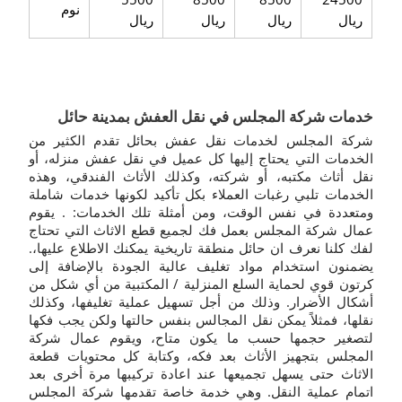
نوم
ريال
ريال
ريال
ريال
خدمات شركة المجلس في نقل العفش بمدينة حائل
شركة المجلس لخدمات نقل عفش بحائل تقدم الكثير من
الخدمات التي يحتاج إليها كل عميل في نقل عفش منزله، أو
نقل أثاث مكتبه، أو شركته، وكذلك الأثاث الفندقي، وهذه
الخدمات تلبي رغبات العملاء بكل تأكيد لكونها خدمات شاملة
ومتعددة في نفس الوقت، ومن أمثلة تلك الخدمات: . يقوم
عمال شركة المجلس بعمل فك لجميع قطع الاثاث التي تحتاج
لفك كلنا نعرف ان حائل منطقة تاريخية يمكنك الاطلاع عليها،.
يضمنون استخدام مواد تغليف عالية الجودة بالإضافة إلى
كرتون قوي لحماية السلع المنزلية / المكتبية من أي شكل من
أشكال الأضرار.
وذلك من أجل تسهيل عملية تغليفها، وكذلك
نقلها، فمثلاً يمكن نقل المجالس بنفس حالتها ولكن يجب فكها
لتصغير حجمها حسب ما يكون متاح، ويقوم عمال شركة
المجلس بتجهيز الأثاث بعد فكه، وكتابة كل محتويات قطعة
الاثاث حتى يسهل تجميعها عند اعادة تركيبها مرة أخرى بعد
اتمام عملية النقل. وهي خدمة خاصة تقدمها شركة المجلس