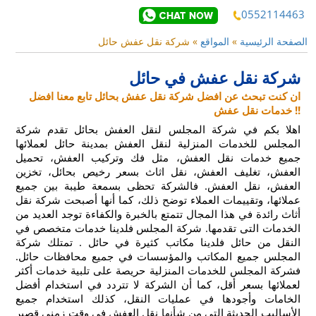
0552114463
الصفحة الرئيسية
»
المواقع
»
شركة نقل عفش حائل
شركة نقل عفش في حائل
ان كنت تبحث عن افضل شركة نقل عفش بحائل تابع معنا افضل
خدمات نقل عفش !!
اهلا بكم في شركة المجلس لنقل العفش بحائل
تقدم شركة
المجلس للخدمات المنزلية لنقل العفش بمدينة حائل لعملائها
جميع خدمات نقل العفش، مثل فك وتركيب العفش، تحميل
العفش، تغليف العفش، نقل اثاث بسعر رخيص بحائل، تخزين
العفش، نقل العفش. فالشركة تحظى بسمعة طيبة بين جميع
عملائها، وتقييمات العملاء توضح ذلك، كما أنها أصبحت شركة نقل
أثاث رائدة في هذا المجال تتمتع بالخبرة والكفاءة
توجد العديد من
الخدمات التى تقدمها. شركة المجلس فلدينا خدمات متخصص في
النقل من حائل فلدينا مكاتب كثيرة في حائل . تمتلك شركة
المجلس جميع المكاتب والمؤسسات في جميع محافظات حائل.
فشركة المجلس للخدمات المنزلية حريصة على تلبية خدمات أكثر
لعملائها بسعر أقل، كما أن الشركة لا تتردد في استخدام أفضل
الخامات وأجودها في عمليات النقل، كذلك استخدام جميع
الأساليب الحديثة التي من شأنها نقل العفش في وقت زمني قصير