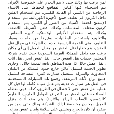
لمن يرغب بها وذلك حتى لا يتم التعدي على خصوصية الأفراد،
يتم استخدام فيها أكياس الفقاقيع للحفاظ على الأشياء
الزجاجية من الكسر، أو القابلة للكسر،.
يتم استخدام الفلين
داخل الكرتون في تغليف جميع الأجهزة الكهربائية، يتم استخدام
الإسفنج لحفظ الأشياء من الضرر أو الكسر، يتم استخدام
كرتون مختلف المقاسات، وكذلك أفضل الأشرطة اللاصقة،
وكذلك يتم استخدام الأكياس البلاستكية كبيرة المقاس،
والتغليف باستخدام البطانيات، وغيرها من خامات ومواد
التغليف. وهي الخدمة الرئيسية بخدمات الشركة في مجال نقل
العفش، يتم خلالها نقل العفش من منزل العميل إلي أي مكان
يرغب فيه داخل المملكة العربية السعودية حيث تقدم شركة
المجلس خدمات نقل العفش حائل ، نقل عفش ابحر ، نقل اثاث
، نقل عفش حائل كل هذه المناطق تابعه لمدينة حائل ، وجارى
تطوير الخدمة ليشمل أماكن خارج حدود المملكة من البلدان
المجاورة.
والشركة تستعمل سيارات كبيرة المساحة لتشمل
جميع انواع الأثاث المرتفعة، وجميع تلك السيارات المستخدمة
في النقل هي سيارات حديثة يتم عمل صيانة كاملة لها قبل كل
عملية نقل عفش حتى لا تتعطل في الطريق، كذلك فهي مغطاة
للمحافظة على العفش من التعرض للعوامل الخارجية الضارة(
كالشمس، الأمطار، الرياح، والأتربة). يتم وضع أثاث منزل
العميل بمخازن مخصصة لذلك بالشركة، وذلك حتى يعود من
سفره أن كان بالخرج ويخشي على سلامة وأمان عفش منزله،
أو حتى ينتهى من أعمال التجديد والإصلاح لمنزله.
فمهما كانت